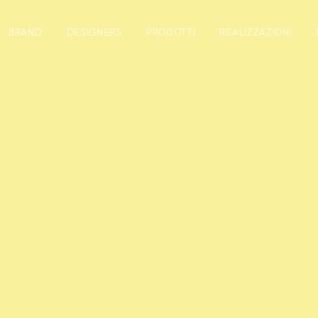
BRAND
DESIGNERS
PRODOTTI
REALIZZAZIONI
r
a newsletter rimarrete in contatto e riceverete informazioni uti
ufficio e contract, aggiornamenti sulle nostre collezioni e invit
 a cui partecipiamo.