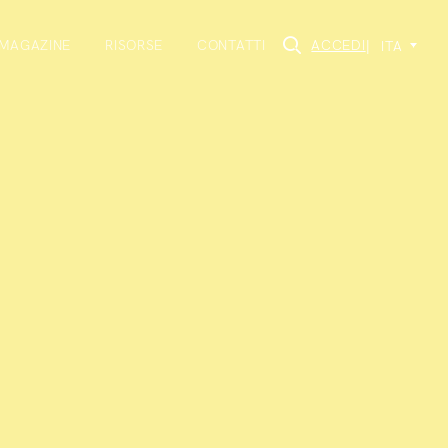
MAGAZINE
RISORSE
CONTATTI
ACCEDI
|
ITA
×
li sul settore
i agli eventi da