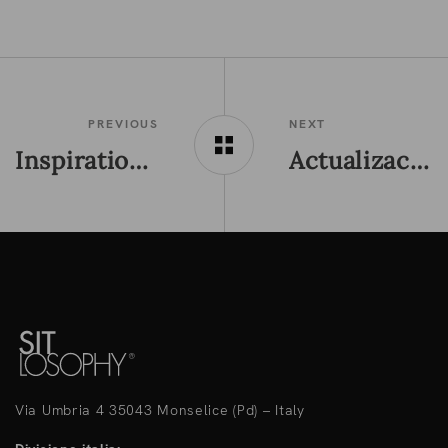
PREVIOUS
NEXT
Inspiration Book Sitlosophy 2026: ideas y soluciones para interpretar los espacios de trabajo contemporáneos
Actualización de datos de Sitlosophy en pCon.planner: más precisión de diseño, más valor para los profesionales
Via Umbria 4 35043 Monselice (Pd) – Italy