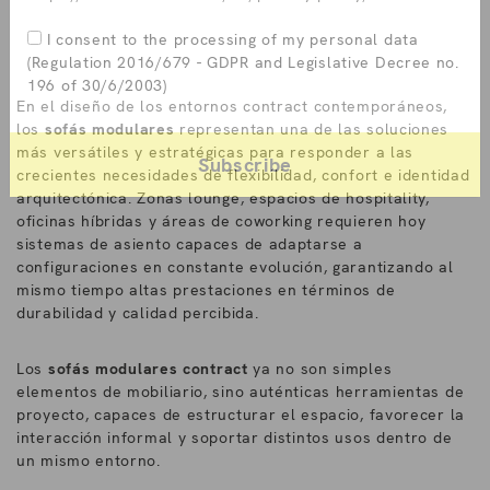
I consent to the processing of my personal data
(Regulation 2016/679 - GDPR and Legislative Decree no.
196 of 30/6/2003)
En el diseño de los entornos contract contemporáneos,
los
sofás modulares
representan una de las soluciones
más versátiles y estratégicas para responder a las
crecientes necesidades de flexibilidad, confort e identidad
arquitectónica. Zonas lounge, espacios de hospitality,
oficinas híbridas y áreas de coworking requieren hoy
sistemas de asiento capaces de adaptarse a
configuraciones en constante evolución, garantizando al
mismo tiempo altas prestaciones en términos de
durabilidad y calidad percibida.
Los
sofás modulares contract
ya no son simples
elementos de mobiliario, sino auténticas herramientas de
proyecto, capaces de estructurar el espacio, favorecer la
interacción informal y soportar distintos usos dentro de
un mismo entorno.