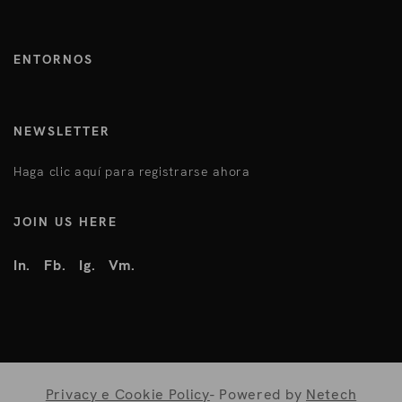
ENTORNOS
NEWSLETTER
Haga clic aquí para registrarse ahora
JOIN US HERE
In.
Fb.
Ig.
Vm.
Privacy e Cookie Policy
- Powered by
Netech