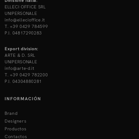
Divisione italia:
ELLECI OFFICE SRL
UNIPERSONALE
info@ellecioffice.it
T. +39 0429 784599
P.I. 04817290283
Export division:
ARTE & D. SRL
UNIPERSONALE
info@arte-d.it
T. +39 0429 782200
P.I. 04304880281
INFORMACIÓN
Brand
Designers
Productos
Contactos