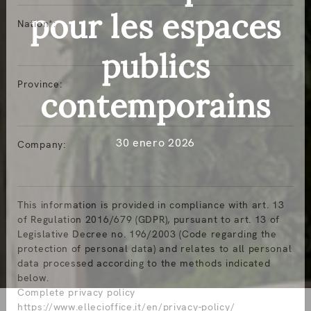
pour les espaces
Nation*:
publics
Province:
contemporains
30 enero 2026
Company:
This information is provided in compliance with art. 13
of Regulation 2016/679 (GDPR), pursuant to art. 13 of
Legislative Decree no. 196/2003 (Code regarding the
protection of personal data) and relates to all personal
data processed according to the methods indicated
below.
Complete privacy policy
https://www.ellecioffice.it/en/privacy-policy/