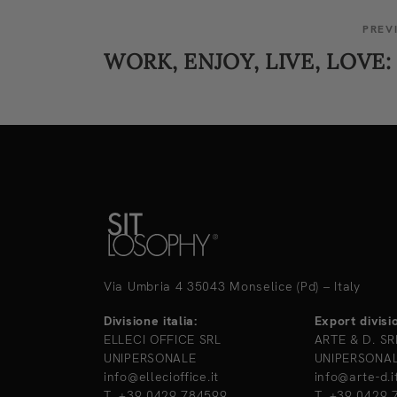
PREV
Via Umbria 4 35043 Monselice (Pd) – Italy
Divisione italia:
Export divisi
ELLECI OFFICE SRL
ARTE & D. SR
UNIPERSONALE
UNIPERSONA
info@ellecioffice.it
info@arte-d.i
T. +39 0429 784599
T. +39 0429 