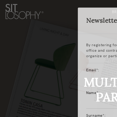
B
Newslette
By registering f
office and contr
organize or parti
Email*:
MULT
PA
Name*:
Surname*: