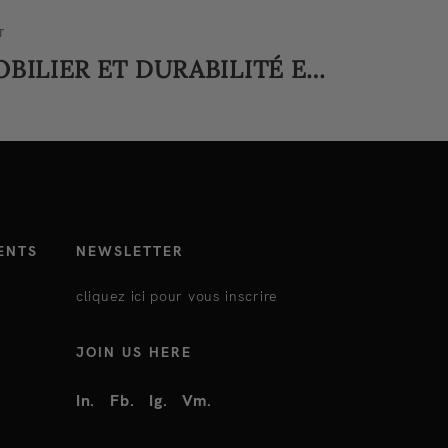
T
MOBILIER ET DURABILITÉ ENVIRONNEMENTALE: COMMENT INNOVER TOUT EN RÉPONDANT AU MARCHÉ
ENTS
NEWSLETTER
cliquez ici pour vous inscrire
JOIN US HERE
In.
Fb.
Ig.
Vm.