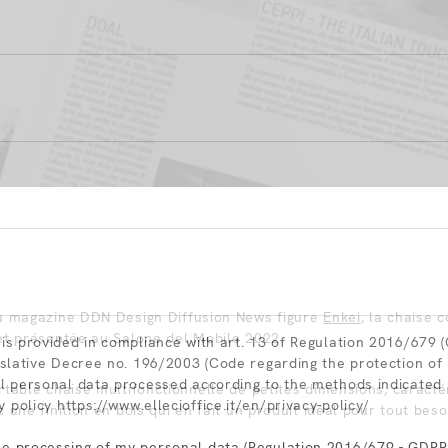
du magazine DDN Design Diffusion News figure
Enkei
, la chaise 
et présentée au Salone del Mobile 2022.
 is provided in compliance with art. 13 of Regulation 2016/679 
gislative Decree no. 196/2003 (Code regarding the protection of
ll personal data processed according to the methods indicated
table chaise multifonctionnelle de petites dimensions, caracté
y policy
https://www.ellecioffice.it/en/privacy-policy/
 une finition en bois qui en fait un produit idéal pour tout beso
he processing of my personal data (Regulation 2016/679 - GDPR