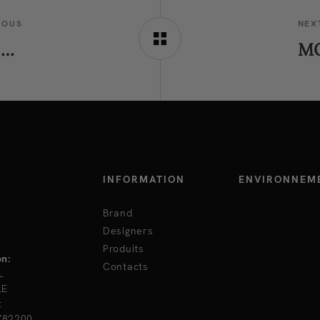
IOUS
NEX
WORK, ENJOY, LIVE, LOVE: 4 COORDINATES OF HUMAN EXISTENCE
INFORMATION
ENVIRONNEM
Brand
Designers
Produits
on:
Contacts
L
LE
t
782200