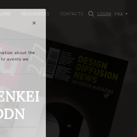
ZINE
RESSOURCES
CONTACTS
LOGIN
|
FRA
×
rmation about the
s to events we
ENKEI
DDN