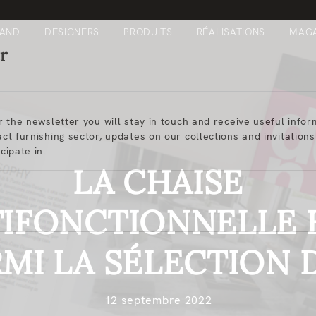
RAND
DESIGNERS
PRODUITS
RÉALISATIONS
MAGA
r
or the newsletter you will stay in touch and receive useful info
act furnishing sector, updates on our collections and invitation
cipate in.
LA CHAISE
IFONCTIONNELLE 
RMI LA SÉLECTION 
12 septembre 2022