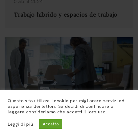
5 abril 2024
Trabajo híbrido y espacios de trabajo
Questo sito utilizza i cookie per migliorare servizi ed
esperienza dei lettori. Se decidi di continuare a
16 marzo 2024
leggere consideriamo che accetti il ​​loro uso.
Cómo los asientos de diseño pueden
Leggi di più
Accetto
contribuir al éxito de una escenografía