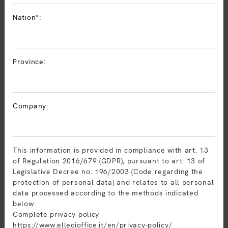
Nation*:
Province:
Company:
11 mayo 2026
Sitlosophy Color Palette: cuando el
color se convierte en una herramienta
This information is provided in compliance with art. 13
de diseño
of Regulation 2016/679 (GDPR), pursuant to art. 13 of
Legislative Decree no. 196/2003 (Code regarding the
protection of personal data) and relates to all personal
data processed according to the methods indicated
below.
Complete privacy policy
https://www.ellecioffice.it/en/privacy-policy/